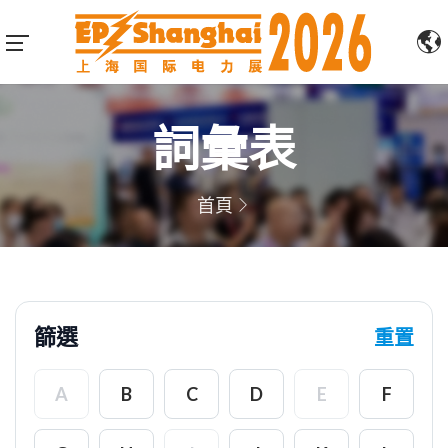
詞彙表
首頁
篩選
重置
A
B
C
D
E
F