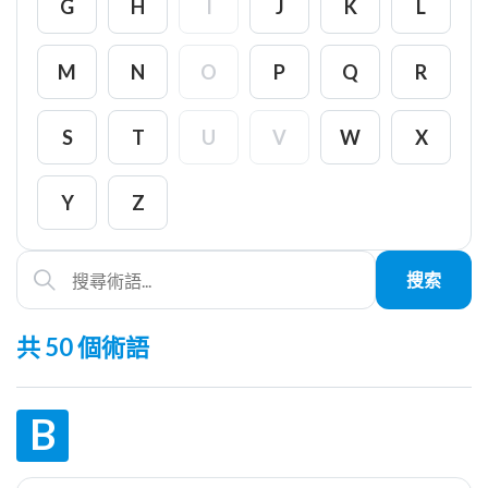
G
H
I
J
K
L
M
N
O
P
Q
R
S
T
U
V
W
X
Y
Z
搜索
共 50 個術語
B