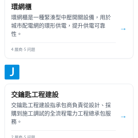
環網櫃
環網櫃是一種緊湊型中壓開關設備，用於
城市配電網的環形供電，提升供電可靠
性。
4 展商
·
5 问题
J
交鑰匙工程建設
交鑰匙工程建設指承包商負責從設計、採
購到施工調試的全流程電力工程總承包服
務。
2 展商
·
5 问题