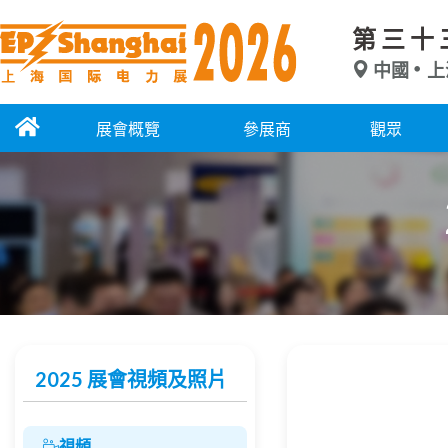
第三十
中國
上
展會概覽
參展商
觀眾
2025 展會視頻及照片
視頻