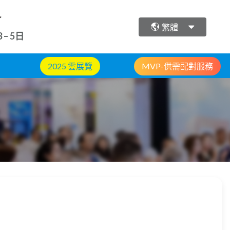
會
繁體
 – 5日
2025 雲展覽
MVP-供需配對服務
片