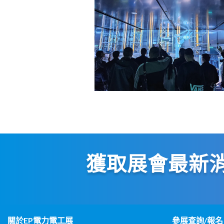
獲取展會最新
關於EP電力電工展
參展查詢/報名