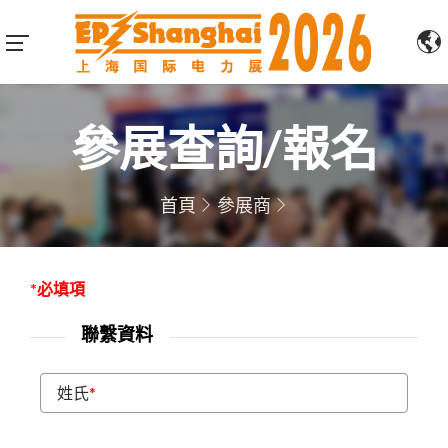
參展查詢/報名
首頁
參展商
*必填項
聯繫資料
姓氏
*