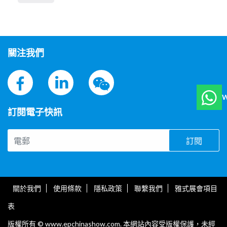
關注我們
W
訂閱電子快訊
訂閱
關於我們
使用條款
隱私政策
聯繫我們
雅式展會項目
表
版權所有 © www.epchinashow.com. 本網站內容受版權保護，未經