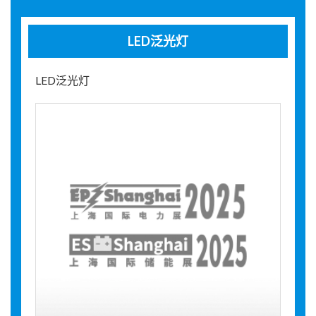
LED泛光灯
LED泛光灯