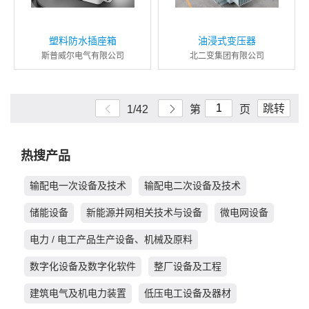
塑料防水插座箱
油浸式变压器
斯普威尔电气有限公司
北二变集团有限公司
跳转
1/42
第
页
热搜产品
输配电一次设备及技术
输配电二次设备及技术
储能设备
新能源并网相关技术与设备
微电网设备
电力 / 电工产品生产设备、机械及原料
数字化设备及数字化软件
整厂设备及工程
建筑电气及机电力装置
低压电工设备及器材