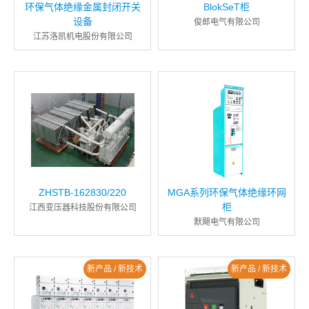
环保气体绝缘金属封闭开关
BlokSeT柜
设备
俊郎电气有限公司
江苏洛凯机电股份有限公司
ZHSTB-162830/220
MGA系列环保气体绝缘环网
柜
江西变压器科技股份有限公司
默飓电气有限公司
新产品 / 新技术
新产品 / 新技术