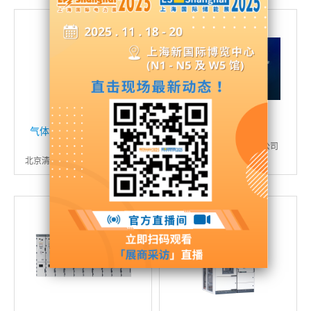
气体绝缘环网柜（环保气
智能设备
体/SF6气体）
伊顿（中国）投资有限公司
北京清畅电力技术股份有限公司