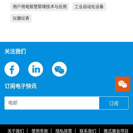
用户用电智慧管理技术与应用
工业自动化设备
仪器仪表
关注我们
订阅电子快讯
订阅
关于我们
使用条款
隐私政策
联系我们
雅式展会项目