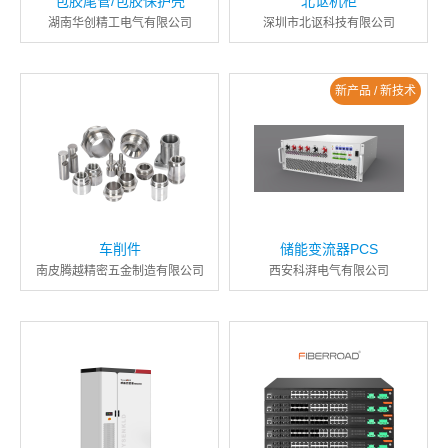
包胶尾管/包胶保护壳
北讴机柜
湖南华创精工电气有限公司
深圳市北讴科技有限公司
新产品 / 新技术
车削件
储能变流器PCS
南皮腾越精密五金制造有限公司
西安科湃电气有限公司