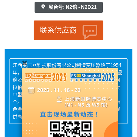
展台号: N2馆 - N2D21
联系供应商
江西变压器科技股份有限公司制造变压器始于1954
年，注册资本30590万元，现有员工600余人。产品
遍及全国并远销美国、俄罗斯、澳大利亚、沙特阿
拉伯、韩国等五大洲国家和地区，在运行的各类大
中型变压器3000多台（套），用户数量超过400
个。70年来，公司始终致力于为发电、输变电、有
色金属冶炼、清洁能源、铁路、石化等行业客户提
供高效节能解决方案。