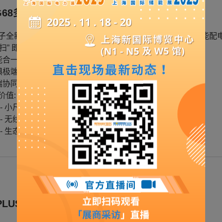
G68多功能过流保护测控装置
子全新 7SG68 来了，这不仅仅是一款新产品，更是一场智能配
一 “扫” 即连，手机就是控制台
多能合一，小身材，大能量
无惧极端，获碳足迹认证的硬核绿色
云端协同，专家随时在你身边
价值:
 - 小尺寸、轻量化、低功耗节省空间和能耗
 - 无线组态、现场诊断，精准决策近在咫尺
 - 生态设计、低碳制造，助力绿色电网建设
PLUS C 24 - blue GIS 环保气体绝缘开关设备