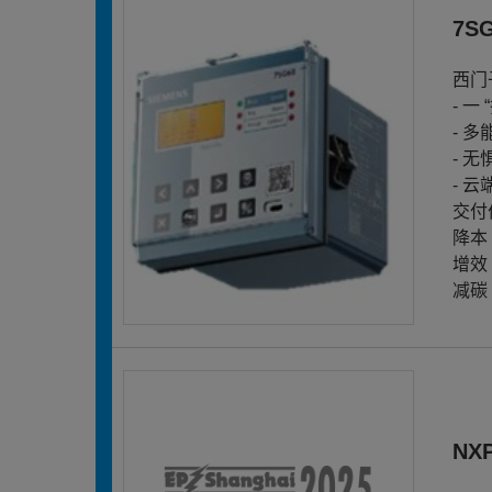
7S
西门
- 
- 
- 
- 
交付
降本
增效
减碳
NX