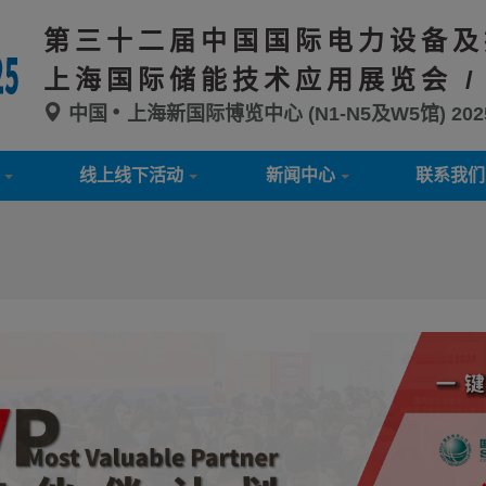
第三十二届中国国际电力设备及
上海国际储能技术应用展览会 /
中国
上海新国际博览中心 (N1-N5及W5馆)
20
线上线下活动
新闻中心
联系我们