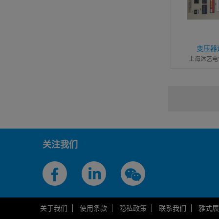
变压器
上海沐艺电
关注我们
关于我们
使用条款
隐私政策
联系我们
雅式展