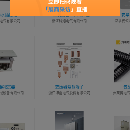
防水插座箱
一二次融合环保气体柜
安华
电气有限公司
浙江科熔电气有限公司
深圳权恒
器减震器
变压器紫铜端子
包
械设备有限公司
浙江博雷电气股份有限公司
弗莱博电