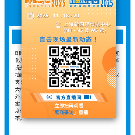
展品详情
BlokSeT柜
B柜的最新技术方案展现了卓越的性能优化与智能
化升级。新款B柜采用增强尼龙母线夹设计，大幅
提升了强度与耐用性，同时减少了材料使用。其
抽屉结构经过优化，采用OKKEN柜抽屉结构，双
夹头触头设计，插拔力小且触头磨损少，即使是
大电流抽屉也无需摇进机构，操作更为便捷。此
外，B柜还搭载了EcoStruxure智能配电解决方
案，实现出厂即互联，通过数字化模块如无线温
度传感器等，实时监测设备状态，提升运维效
率。