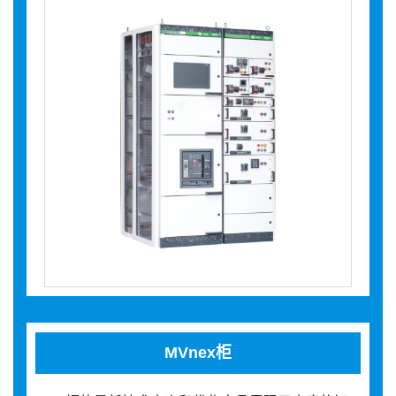
MVnex柜