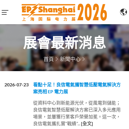
展會最新消息
首頁
新聞中心
2026-07-23
看點十足！良信電氣攜智慧低壓電氣解決方
案亮相 EP 電力展
從資料中心到新能源光伏，從風電到儲能；
良信電氣智慧低壓解決方案已深入多元應用
場景，並屢獲行業客戶榮譽加冕。這一次，
良信電氣攜扎實“戰績”...
[全文]