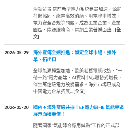
活動背景 當前新型電力系統建設加速，源網
荷儲協同、綠電高效消納、用電降本增效、
電力安全合規等問題，成為工業企業、產業
園區、能源服務商、電網企業普遍面臨...
[全
文]
2026-05-29
海外宣傳全速推進：鎖定全球市場，接外
單、拓出口
全球能源轉型加速，歐美老舊電網改造、“一
帶一路”電力基建、AI資料中心爆發式增長，
催生萬億級電力設備需求。海外市場已成為
中國電力企業拓展...
[全文]
2026-05-20
國內 + 海外雙線共振！EP電力展HE 氫能專區
展示面積翻倍！
隨著國家“氫能綜合應用試點”工作的正式部