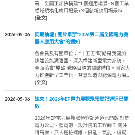
署，全國正加快構建“1 個通用場景+N個工業
領域規模化應用場景+X個創新應用場景&r...
[全文]
2026-05-06
同期論壇 | 關於舉辦“2026第二屆全國電力機
器人應用大會”的通知
各會員及有關單位： “十五五”時期是我國加
快建設能源強國、深入構建新型電力系統、
全面落實“雙碳”戰略目標的關鍵階段。國家大
力推進新型工業化、智慧製造與能源電力深...
[全文]
2026-05-06
速來！2026年EP電力展觀眾預登記通道已開
啟
2026年EP電力展觀眾預登記通道已開啟 您是
電力公司、發電廠、設計院的工程師？ 關注
特高壓、無人巡檢運維、儲能、氫能、虛擬