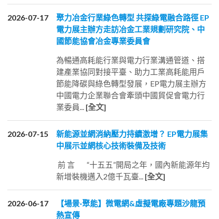
2026-07-17
聚力冶金行業綠色轉型 共探綠電融合路徑 EP
電力展主辦方走訪冶金工業規劃研究院、中
國節能協會冶金專業委員會
為暢通高耗能行業與電力行業溝通管道、搭
建產業協同對接平臺、助力工業高耗能用戶
節能降碳與綠色轉型發展，EP電力展主辦方
中國電力企業聯合會牽頭中國貿促會電力行
業委員...
[全文]
2026-07-15
新能源並網消納壓力持續激增？ EP電力展集
中展示並網核心技術裝備及技術
前 言 “十五五”開局之年，國內新能源年均
新增裝機邁入2億千瓦臺...
[全文]
2026-06-17
【場景·聚能】微電網&虛擬電廠專題沙龍預
熱宣傳