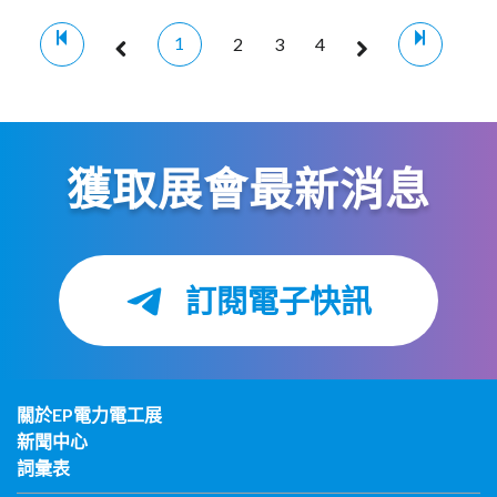
1
2
3
4
獲取展會最新消息
訂閱電子快訊
關於EP電力電工展
新聞中心
詞彙表