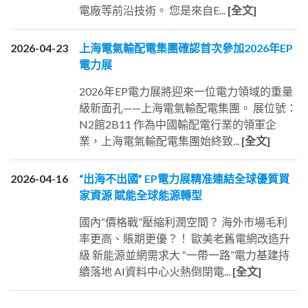
電廠等前沿技術。 您是來自E...
[全文]
2026-04-23
上海電氣輸配電集團確認首次參加2026年EP
電力展
2026年EP電力展將迎來一位電力領域的重量
級新面孔——上海電氣輸配電集團。 展位號：
N2館2B11 作為中國輸配電行業的領軍企
業，上海電氣輸配電集團始終致...
[全文]
2026-04-16
“出海不出國” EP電力展精准連結全球優質買
家資源 賦能全球能源轉型
國內“價格戰”壓縮利潤空間？ 海外市場毛利
率更高、賬期更優？！ 歐美老舊電網改造升
級 新能源並網需求大 “一帶一路”電力基建持
續落地 AI資料中心火熱倒閉電...
[全文]