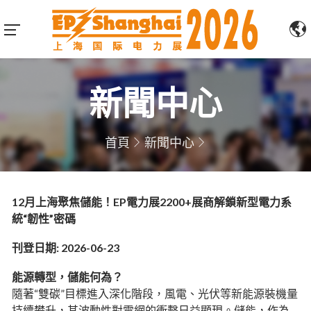
新聞中心
首頁
新聞中心
12月上海聚焦儲能！EP電力展2200+展商解鎖新型電力系
統“韌性”密碼
刊登日期: 2026-06-23
能源轉型，儲能何為？
隨著“雙碳”目標進入深化階段，風電、光伏等新能源裝機量
持續攀升，其波動性對電網的衝擊日益顯現。儲能，作為