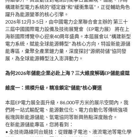
構建新型電力系統的“穩定器”和“緩衝集區”，正從輔助角色
躍升為能源變革的核心引擎。
2026年12月3-5日，由中國電力企業聯合會主辦的 第三十
三屆中國國際電力設備及技術展覽會（EP電力展） 將在上
海新國際博覽中心迎來40周年盛典。本屆展會以 “構建新型
電力系統，賦能全球能源轉型” 為核心方向，特設新能源儲
能專區，彙聚全產業鏈力量，深度探討“源網荷儲”協同發
展，為全球能源轉型注入澎湃動力。
為何2026年儲能企業必赴上海？三大維度解碼EP儲能盛筵
維度一：規模升級，精准鎖定“儲能”核心賽道
本屆EP電力展全面升級，86,000平方米的展示空間內，我
們將一站式輸配電、能源數位化、電力自動化等傳統強項
板塊與新能源儲能、氫電協同等新興熱點深度融合。
在新能源儲能專區，您將看到：
• 全技術路線同台競技：從鋰離子電池、液流電池等電化學