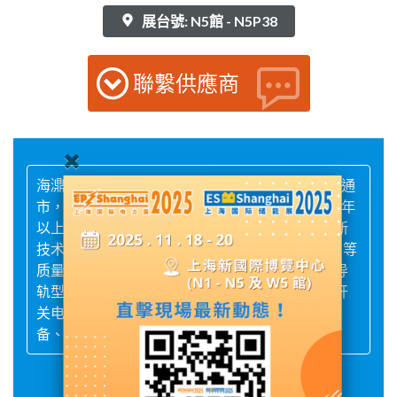
展台號: N5館 - N5P38
聯繫供應商
海濎电源(WELL SOURCE) 制造总部位于江苏省南通
市，在大湾区广州设有广州分公司，是一家集 10 年
以上电源行业研发、生产、销售、服务一体的高新
技术制造型企业，取得ISO9001、CCC、UL、CE 等
质量体系和安规认证。电源产品涵盖了机壳型、导
轨型、基板型、模块型、消防应急、光伏储能等开
关电源，广泛应用于工业自动化控制、新能源设
备、医疗设备、特种设备、智能设备等行业。