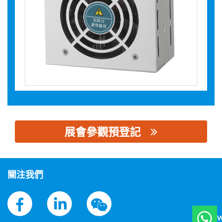
展會參觀預登記
思源黑体预加载(勿删): 浙江海特电气有限公司
關注我們
W