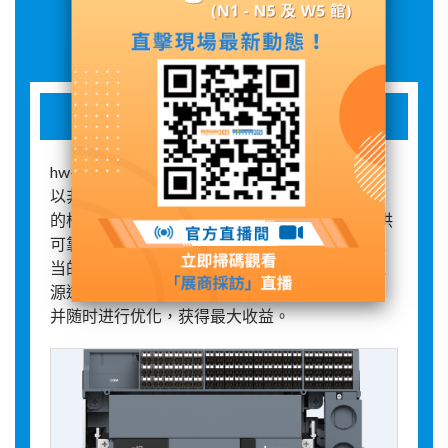
展品詳情
hw+空气断路器
hw+系列空气断路器结构紧凑，模块化设计，可
以非常便捷地安装到低压开关柜中。作为开关柜
的核心部件，HW+系列空气断路器不仅可以提供
可靠的过载、短路等多种保护功能，而且通过适
当的模块扩展，可实现整个系统的集成监控和能
源透明度。借此您可充分挖掘电气系统的潜力，
并随时进行优化，获得最大收益。