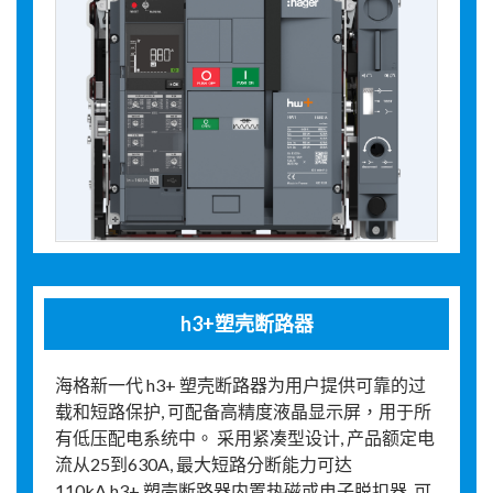
h3+塑壳断路器
海格新一代 h3+ 塑壳断路器为用户提供可靠的过
载和短路保护, 可配备高精度液晶显示屏，用于所
有低压配电系统中。 采用紧凑型设计, 产品额定电
流从25到630A, 最大短路分断能力可达
110kA.h3+ 塑壳断路器内置热磁或电子脱扣器, 可