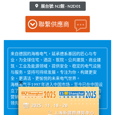
展台號: N2館 - N2D01
聯繫供應商
来自德国的海格电气，延承德系基因的匠心与专
业，为全球住宅、酒店、医院、公共建筑、商业建
筑、工业及能源领域，提供安全、稳定的电气设施
与服务。坚持可持续发展，专注为你，构建更安
全、更清洁、更愉悦的未来电气世界。
海格电气于1997 年进入中国市场，至今已在中国设
立了3 家工厂和32 个销售办事处，通过覆盖全国的
营销网络及高资质合作伙伴，为中国客户提供全球
领先的解决方案和高效服务。