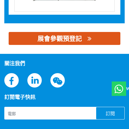
展會參觀預登記
思源黑体预加载(勿删): 海格电气管理（上海）有限公司
關注我們
W
訂閱電子快訊
訂閱