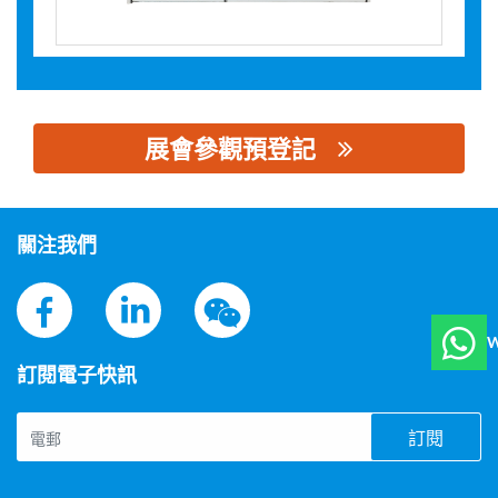
展會參觀預登記
思源黑体预加载(勿删): 海格电气管理（上海）有限公司
關注我們
W
訂閱電子快訊
訂閱