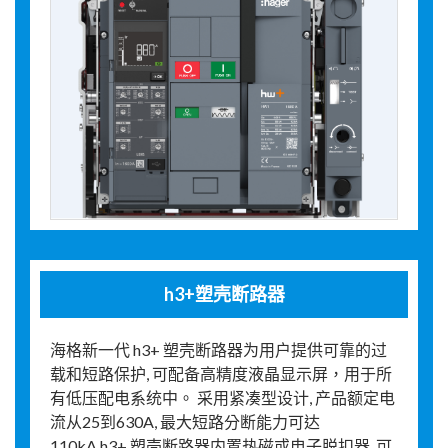
h3+塑壳断路器
海格新一代 h3+ 塑壳断路器为用户提供可靠的过
载和短路保护, 可配备高精度液晶显示屏，用于所
有低压配电系统中。 采用紧凑型设计, 产品额定电
流从25到630A, 最大短路分断能力可达
110kA.h3+ 塑壳断路器内置热磁或电子脱扣器, 可