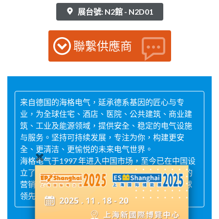
展台號: N2館 - N2D01
聯繫供應商
来自德国的海格电气，延承德系基因的匠心与专
业，为全球住宅、酒店、医院、公共建筑、商业建
筑、工业及能源领域，提供安全、稳定的电气设施
与服务。坚持可持续发展，专注为你，构建更安
全、更清洁、更愉悦的未来电气世界。
海格电气于1997 年进入中国市场，至今已在中国设
立了3 家工厂和32 个销售办事处，通过覆盖全国的
营销网络及高资质合作伙伴，为中国客户提供全球
领先的解决方案和高效服务。