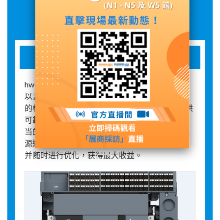
展品詳情
hw+空气断路器
hw+系列空气断路器结构紧凑，模块化设计，可
以非常便捷地安装到低压开关柜中。作为开关柜
的核心部件，HW+系列空气断路器不仅可以提供
可靠的过载、短路等多种保护功能，而且通过适
当的模块扩展，可实现整个系统的集成监控和能
源透明度。借此您可充分挖掘电气系统的潜力，
并随时进行优化，获得最大收益。