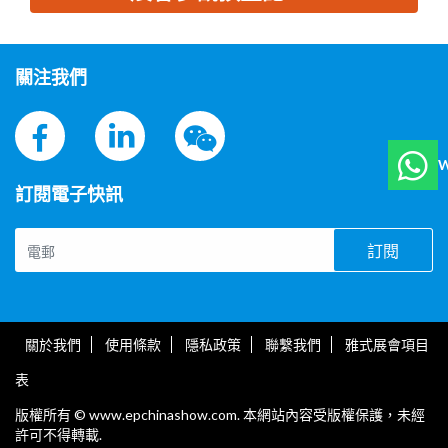
思源黑体预加载(勿删): 河北军辉安防科技股份有限公司
關注我們
W
訂閱電子快訊
訂閱
關於我們
使用條款
隱私政策
聯繫我們
雅式展會項目
表
版權所有 © www.epchinashow.com. 本網站內容受版權保護，未經
許可不得轉載.