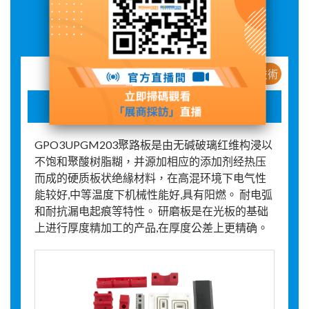
展品詳情
新産品 / 新技術
聚酯板材
GPO3UPGM203聚路板是由无碱破璃红维构浸以
不饱和聚酸树脂糊，并源加相应的添加剂经热压
而成的硬质板状绝緣材料，在高混环境下电气性
能较好,中等温度下机械性能好,具有阳燃。 耐电弧
和耐抗漏电起痕等特性。 研磨板是在光板的基础
上进行厚度精加工的产品,在厚度公差上更精确。