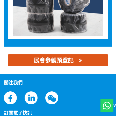
展會參觀預登記
思源黑体预加载(勿删): 昆山诺泰普复合新材料有限公司
關注我們
W
訂閱電子快訊