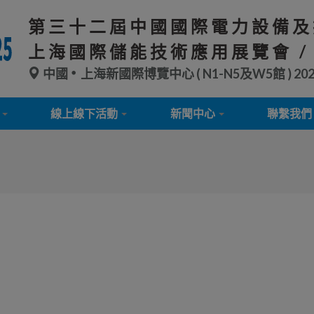
第三十二屆中國國際電力設備及
上海國際儲能技術應用展覽會 /
中國
上海新國際博覽中心 ( N1-N5及W5館 )
20
線上線下活動
新聞中心
聯繫我們