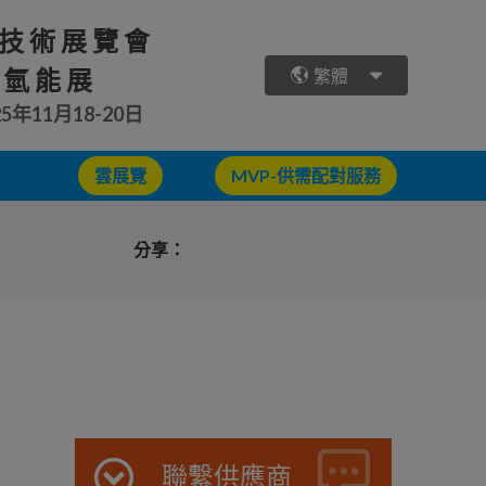
技術展覽會
 氫能展
繁體
25年11月18-20日
雲展覽
MVP-供需配對服務
分享：
聯繫供應商