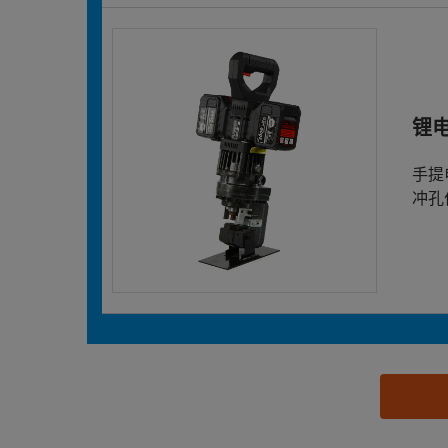
锂
手提
冲孔
思源黑体预加载(勿删): 台州鑫浦工具有限公司