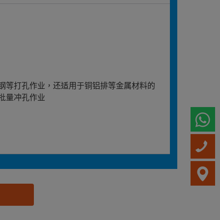
钢等打孔作业，还适用于铜铝排等金属材料的
批量冲孔作业
W