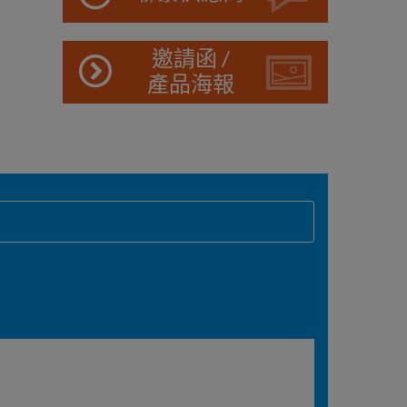
邀請函 /
產品海報