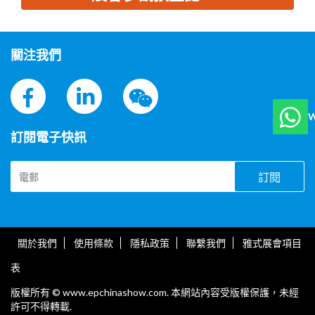
思源黑体预加载(勿删): 河北超达密封制品股份有限公司
關注我們
W
訂閱電子快訊
訂閱
關於我們
使用條款
隱私政策
聯繫我們
雅式展會項目
表
版權所有 © www.epchinashow.com. 本網站內容受版權保護，未經
許可不得轉載.