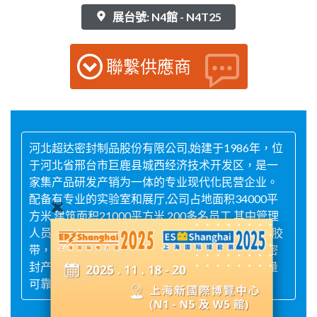
展台號: N4館 - N4T25
聯繫供應商
河北超达密封制品股份有限公司,始建于1986年，位
于河北省邢台市巨鹿县城西经济技术开发区，是一
家集产品研发产销为一体的专业现代化民营企业。
配备有专业的实验室和展厅,公司占地面积34000平
方米,建筑面积21000平方米,200多名员工,其中管理
人员约15人,专业技术人员10人。主要产品有防水胶
带，电力胶带，屋顶修补胶带，防水材料及道路密
封产品。产品销往全国各地及海外多国，产品质量
可靠，价格优惠。