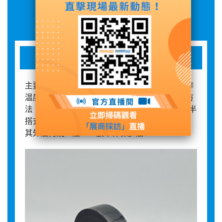
展品詳情
高压绝缘自粘带
主要用途： 本品适用于1-10kv及以下，正常工作
温度不超过75℃的一般绝缘和密封防水。 使用方
法： 将自粘带去掉隔离膜，拉伸200%左右，以半
搭式绕包于需要绝缘和防水密封保护的物体，在
其外层再绕一层PVC胶带作保护层。