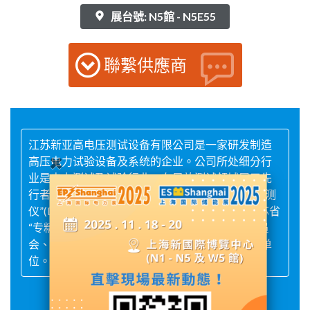
展台號: N5館 - N5E55
聯繫供應商
江苏新亚高电压测试设备有限公司是一家研发制造
高压电力试验设备及系统的企业。公司所处细分行
业是电力测试及试验行业。在局放测试领域属于先
行者，我们参与制定过电力行业标准“局部放电检测
仪”(DL/T846.4)。同时是国家高新技术企业，江苏省
“专精特新”中小企业，中国电工学会测试专业委员
会、中国电气工业协会及扬州市青年商会的会员单
位。