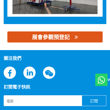
展會參觀預登記
思源黑体预加载(勿删): 江苏新亚高电压测试设备有限公司
關注我們
W
訂閱電子快訊
訂閱