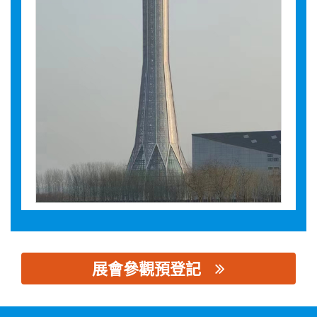
展會參觀預登記
思源黑体预加载(勿删): 河北省景县宏远通讯有限公司