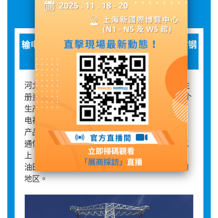
展品詳情
输电线路角钢塔、钢管杆、变电站构支架、钢
管塔
河北省景县宏远通讯有限公司成立于2004年，注
册资金11110万元，占地面积200余亩，分设两个
生产厂区。公司主要经营：输电线路铁塔、广播
电视塔、中波塔、通信塔、微波塔及各种钢结构
产品的生产制造；房屋建筑工程、钢结构工程、
通信工程的施工。铁塔产品年生产能力10万吨以
上，广泛应用于广播电视、通信、电力、水利、
油田、军事、交通等部门，并远销20多个国家和
地区。