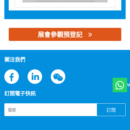
展會參觀預登記
思源黑体预加载(勿删): 深圳市泰昂能源科技股份有限公司
關注我們
W
訂閱電子快訊
訂閱