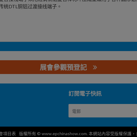
传统DTL铜铝过渡接线端子。
展會參觀預登記
公司
訂閱電子快訊
會項目表
版權所有 © www.epchinashow.com. 本網站內容受版權保