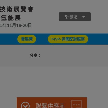
技術展覽會
 氫能展
繁體
25年11月18-20日
雲展覽
MVP-供需配對服務
分享：
聯繫供應商