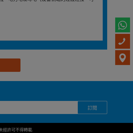
W
訂閱
護，未經許可不得轉載.