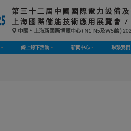
第三十二屆中國國際電力設備及
上海國際儲能技術應用展覽會 /
中國
上海新國際博覽中心 ( N1-N5及W5館 )
20
線上線下活動
新聞中心
聯繫我們