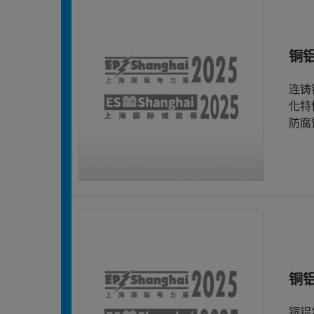
铜
连铸
化特
防腐
铜
铜铝