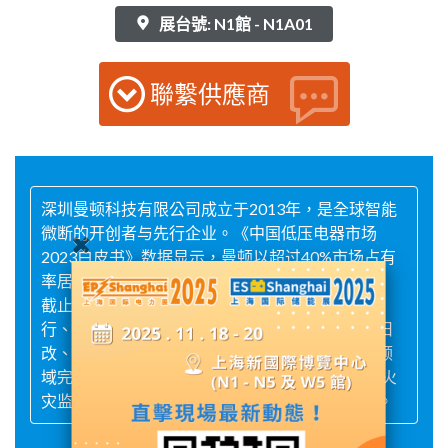
展台號: N1館 - N1A01
聯繫供應商
深圳曼顿科技有限公司成立于2013年，是全球智能
微断的开创者与先行企业。《中国低压电器市场
2023白皮书》数据显示，曼顿以超过40%市场占有
率居行业首位。
截止目前，曼顿智能断路器及顿雾云平台，在银
行、学校、工厂、医院、会展、文物建筑、城市旧
改、公共设施、铁塔、通信，路灯、照明管理等领
域完成了超过8000个项目应用。大幅提升了电气火
灾监管，用电安全，节能管理，远程管控的水平。