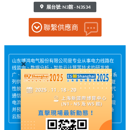
展台號: N3館 - N3S34
聯繫供應商
山东博鸿电气股份有限公司是专业从事电力线路在
线监测、数据分析、智能云计算等技术的研发推
广、系统集成与咨询服务的高新技术企业。BHDJ系
列供电线路在线监测系统，首次提出并利用“可恢复
性故障”机理，采用先进传感器、微功耗电子及现代
通信技术，通过特高频数据采集单元实时分析暂态
电流/电压行波信号，实现绝缘在线监测，提前发现
并预报故障隐患，可行波双端故障测距定位，具备
云服务及实时大数据分析等先进管理功能。