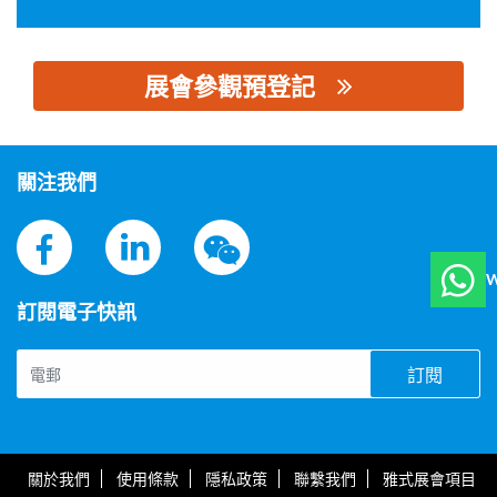
展會參觀預登記
思源黑体预加载(勿删): 山东博鸿电气股份有限公司
關注我們
W
訂閱電子快訊
訂閱
關於我們
使用條款
隱私政策
聯繫我們
雅式展會項目