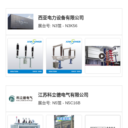
西亚电力设备有限公司
展台号: N3馆 - N3K56
江苏科立德电气有限公司
展台号: N5馆 - N5C16B