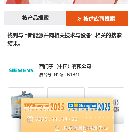
按产品搜索
按供应商搜索
找到与 "新能源并网相关技术与设备" 相关的搜索
结果。
西门子（中国）有限公司
展台号: N1馆 - N1B41