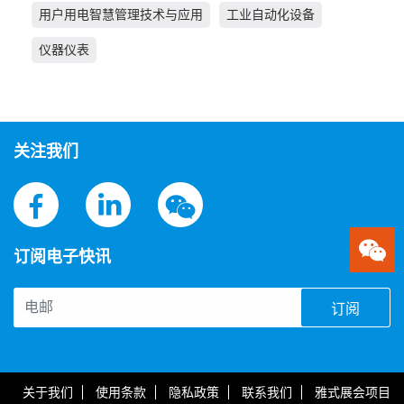
用户用电智慧管理技术与应用
工业自动化设备
仪器仪表
关注我们
订阅电子快讯
订阅
关于我们
使用条款
隐私政策
联系我们
雅式展会项目