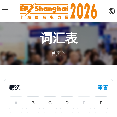
词汇表
首页
筛选
重置
A
B
C
D
E
F