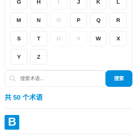
G
H
I
J
K
L
M
N
O
P
Q
R
S
T
U
V
W
X
Y
Z
搜索
共 50 个术语
B