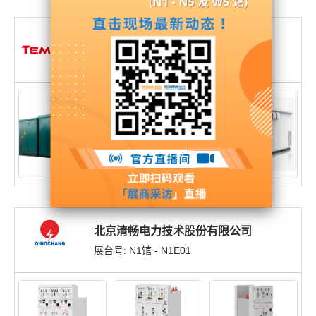
天铂电力集团有限公司
展台号: N1馆 - N1C41
北京清畅电力技术股份有限公司
展台号: N1馆 - N1E01