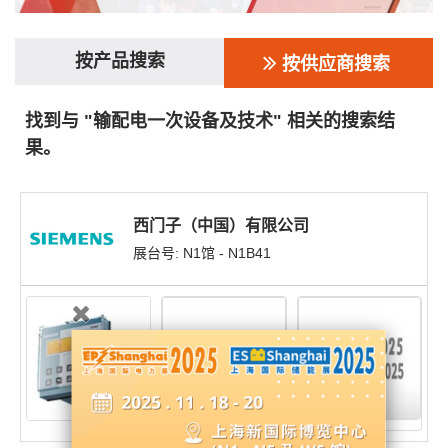
按产品搜索
按供应商搜索
找到与 "输配电一次设备及技术" 相关的搜索结
果。
西门子（中国）有限公司
展台号: N1馆 - N1B41