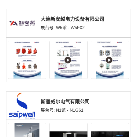
大连新安越电力设备有限公司
展台号: W5馆 - W5F02
斯普威尔电气有限公司
展台号: N1馆 - N1G61