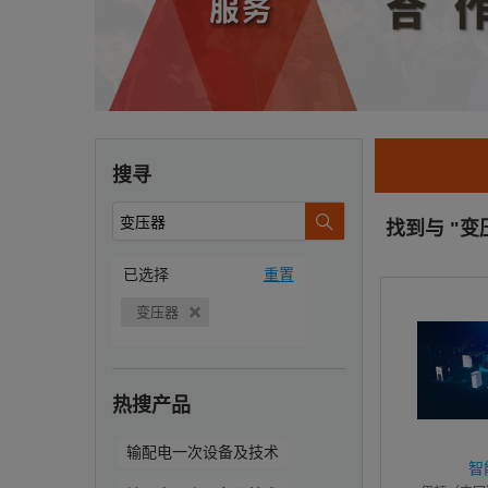
搜寻
找到与 "变
已选择
重置
变压器
热搜产品
输配电一次设备及技术
智