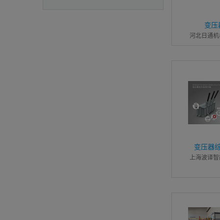
变压
河北日通机
变压器
上海波译智