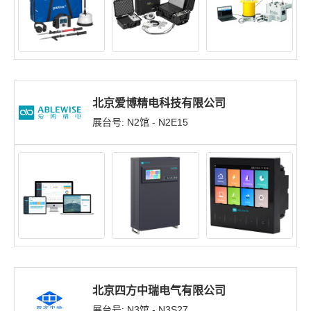
北京爱博精电科技有限公司
展台号: N2馆 - N2E15
北京四方中瑞电气有限公司
展台号: N3馆 - N3S27