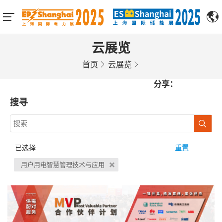
云展览
首页
云展览
分享：
搜寻
已选择
重置
用户用电智慧管理技术与应用