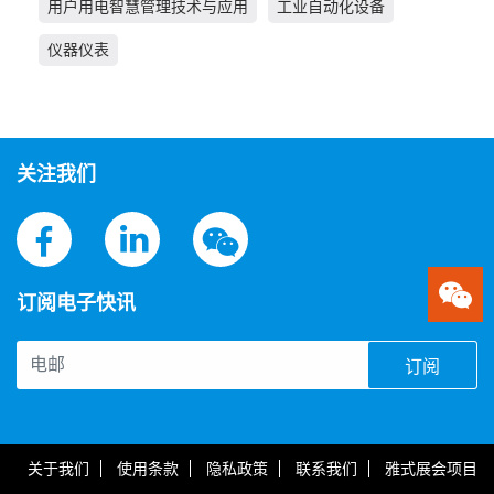
用户用电智慧管理技术与应用
工业自动化设备
仪器仪表
关注我们
订阅电子快讯
订阅
关于我们
使用条款
隐私政策
联系我们
雅式展会项目