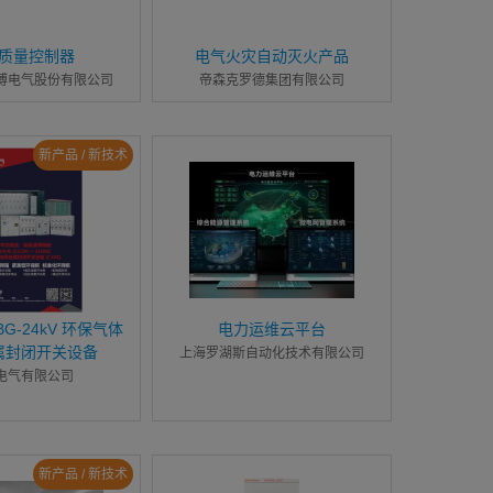
质量控制器
电气火灾自动灭火产品
博电气股份有限公司
帝森克罗德集团有限公司
新产品 / 新技术
G-24kV 环保气体
电力运维云平台
属封闭开关设备
上海罗湖斯自动化技术有限公司
电气有限公司
新产品 / 新技术