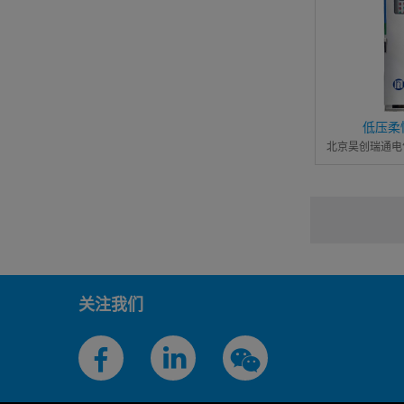
低压柔
北京昊创瑞通电
关注我们