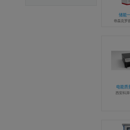
储能
帝森克罗
电能质量
西安科湃