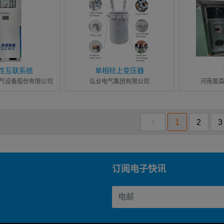
性互联系统
单相柱上变压器
气设备股份有限公司
弘业电气集团有限公司
河南爱
1
2
3
订阅电子快讯