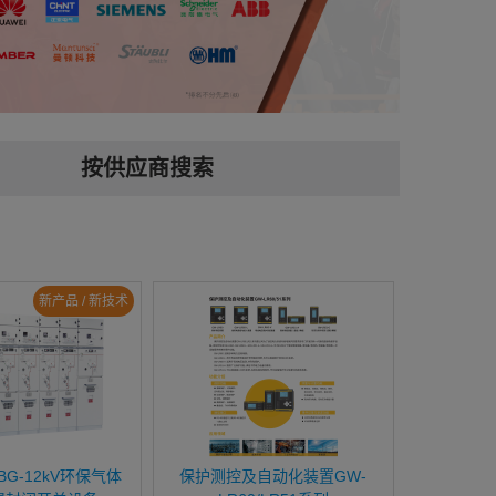
按供应商搜索
新产品 / 新技术
BG-12kV环保气体
保护测控及自动化装置GW-