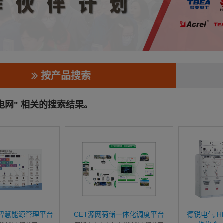
按产品搜索
电网" 相关的搜索结果。
3.0智慧能源管理平台
CET源网荷储一体化调度平台
德锐电气 H