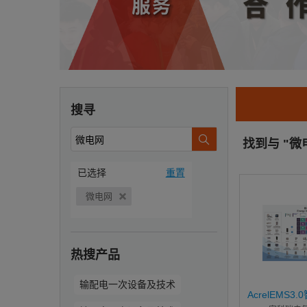
搜寻
找到与 "微
已选择
重置
微电网
热搜产品
输配电一次设备及技术
AcrelEMS