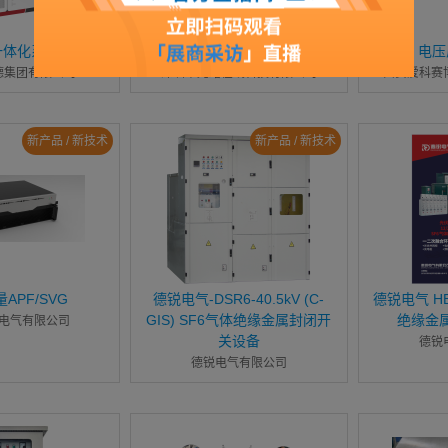
一体化系统
电力专用交换机FR-WIST系列
电压
德集团有限公司
深圳市光路在线科技有限公司
西安爱科赛
新产品 / 新技术
新产品 / 新技术
APF/SVG
德锐电气-DSR6-40.5kV (C-
德锐电气 HB
GIS) SF6气体绝缘金属封闭开
绝缘金
电气有限公司
关设备
德锐
德锐电气有限公司