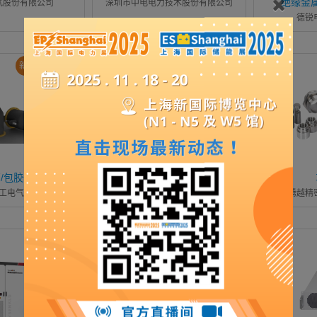
绝缘金
气股份有限公司
深圳市中电电力技术股份有限公司
德锐
新产品 / 新技术
/包胶保护壳
北讴机柜
工电气有限公司
深圳市北讴科技有限公司
南皮腾越精