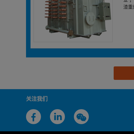
渣重
思源黑体预加载(勿删): 广西柳州特种变压器有限责
关注我们