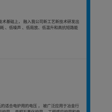
进技术基础上， 融入我公司新工艺新技术研发出
耗 、低噪声 、低局放、低温升和高抗短路能
的适合电炉用的电压 ， 被广泛应用于冶金行
盐浴炉用 、单相石墨化炉用 、工频感应炉用和电