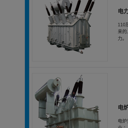
电
11
来的
力。
电
电炉
业 