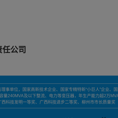
责任公司
常务理事单位，国家高新技术企业、国家专精特新“小巨人”企业、
级容量240MVA及以下整流、电力等变压器，年生产能力超2万MV
广西科技发明一等奖、广西科技进步二等奖、柳州市市长质量奖