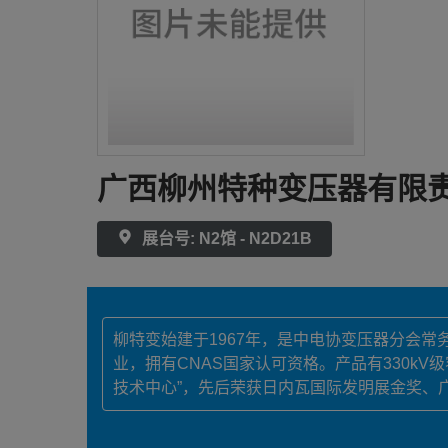
广西柳州特种变压器有限
展台号: N2馆 - N2D21B
柳特变始建于1967年，是中电协变压器分会
业，拥有CNAS国家认可资格。产品有330kV
技术中心”，先后荣获日内瓦国际发明展金奖、