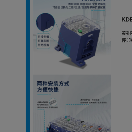
KD
黄铜
榫卯