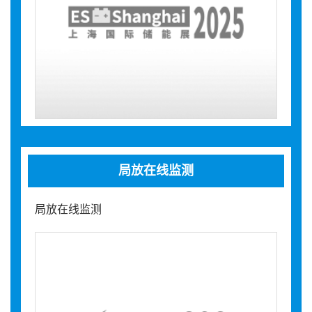
局放在线监测
局放在线监测