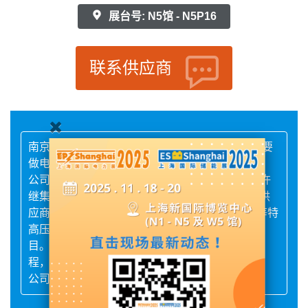
展台号: N5馆 - N5P16
联系供应商
南京固攀自动化科技有限公司成立于2014年，主要
做电力设备在线监测、智能化等业务的公司。
公司是国家电网、南方电网、ABB、平高电气、许
继集团、南瑞集团、山东电工电气等大型企业的供
应商。产品业绩:应用于多个±800KV、1000KV 等特
高压工程，应用于数百座750kV-110kV变电站项
目。参与建设了国网和南网数字化换流站改造工
程，获得客户一致好评。
公司是国家高新技术企业、