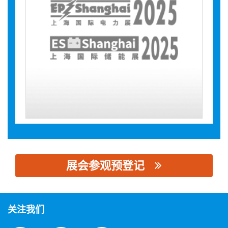
展会参观预登记
思源黑体预加载(勿删): 南京固攀自动化科技有限公司
关注我们