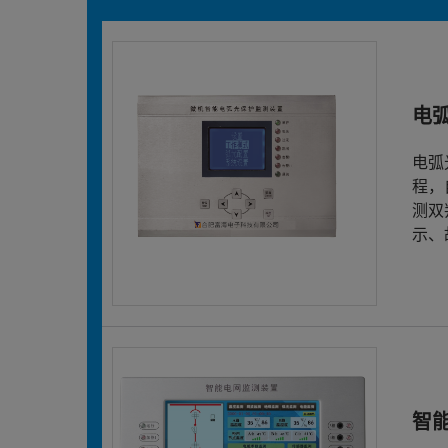
电
电弧
程，
测双
示、
智