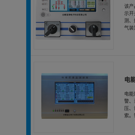
该产
示开
测、
气装
电
电能
警、
压、
索。