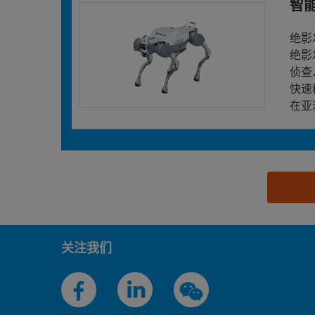
智
绝影
绝影
侦查
快速
在亚
思源黑体预加载(勿删): 杭州云深处科技有限公司
关注我们