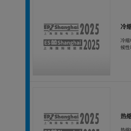
冷
冷缩
候性
热
热缩