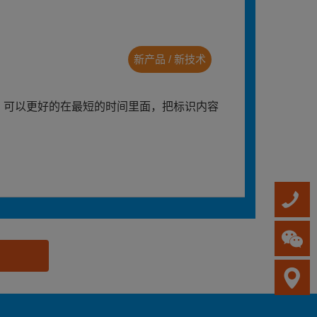
新产品 / 新技术
，可以更好的在最短的时间里面，把标识内容