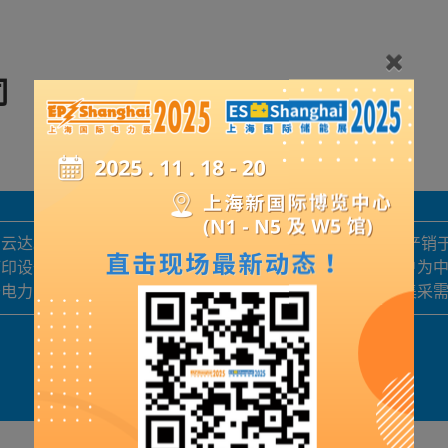
司
云达。 专注于热转印绿色标识和设备的研发生产，是集研产销
打印设备、耗材、工业标识、特种标签的研发和生产。以客户为
于电力、铁路、通信、医疗、能源、化工等行业的大型企业集采
展品详情