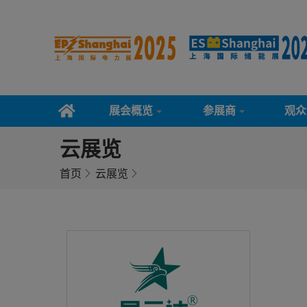
展会概览
参展商
观众
云展览
首页
云展览