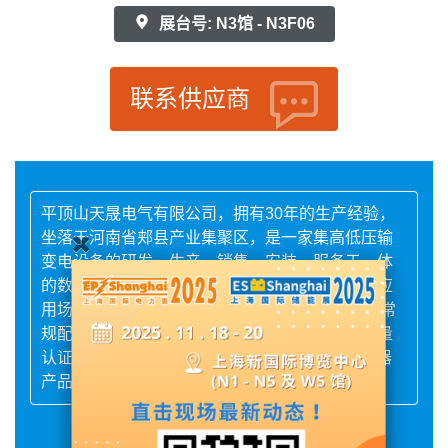
展台号: N3馆 - N3F06
联系供应商
平顶山天晟电气有限公司，拥有30年的生产经验，
坐落于河南省郏县产业集聚区，是一家集高低压输
变电设备的研发、生产、销售、安装、服务于一体
的数字化管理企业。产品矩阵覆全电压等级和全应
用场景。从10kV到220kV，从油浸式到干式，从常
规配电到新能源储能，每款产品都通过了中国质量
认证中心能效认证、PCCC产品认证，获国家电器
产品质量监督检验中心权威背书。