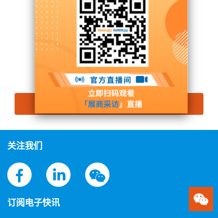
展台号: N2馆 - N2K73
联系供应商
展会参观预登记
思源黑体预加载(勿删): SAMDAI ELECTRIC CO., LTD.
关注我们
订阅电子快讯