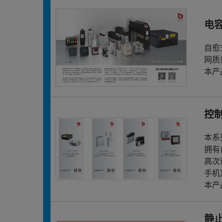
电
自愈
网质
本产
控
本系
拥有
高次
手机
本产
静止