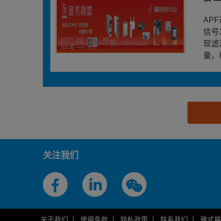
AP
信号
现滤
量，
思源黑体预加载(勿删): 指月集团有限公司
关注我们
关于我们
使用条款
隐私政策
联系我们
雅式展