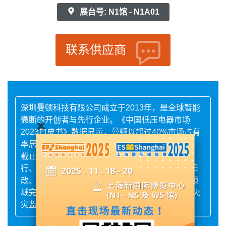
展台号: N1馆 - N1A01
联系供应商
深圳曼顿科技有限公司成立于2013年，是全球智能
微断的开创者与先行企业。《中国低压电器市场
2023白皮书》数据显示，曼顿以超过40%市场占有
率居行业首位。
截止目前，曼顿智能断路器及顿雾云平台，在银
行、学校、工厂、医院、会展、文物建筑、城市旧
改、公共设施、铁塔、通信，路灯、照明管理等领
域完成了超过8000个项目应用。大幅提升了电气火
灾监管，用电安全，节能管理，远程管控的水平。