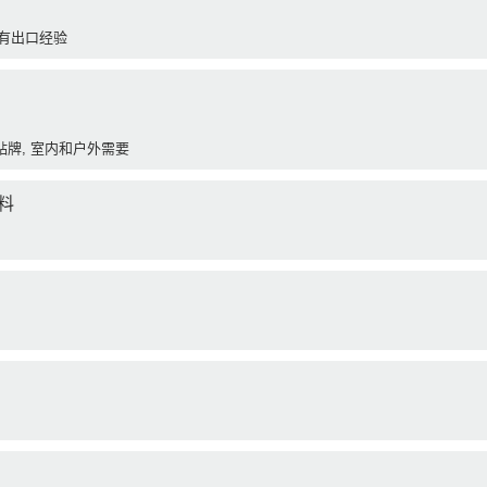
求有出口经验
贴牌, 室内和户外需要
料