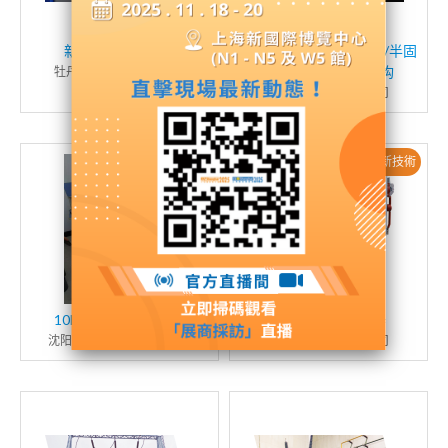
新风除尘降温装置
QT(2）-HBV(C)-12KV /半固
封式环保柜开关/机构
牡丹江盛玥科技有限公司
浙江齐特电气有限公司
新産品 / 新技術
新産品 / 新技術
10kV电动真空断路器
40.5kV真空断路器
沈阳郁树电力科技有限公司
大亚电器集团有限公司