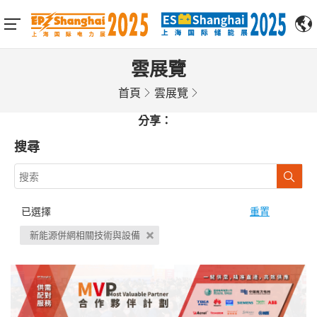
雲展覽
首頁
雲展覽
分享：
搜尋
已選擇
重置
新能源併網相關技術與設備