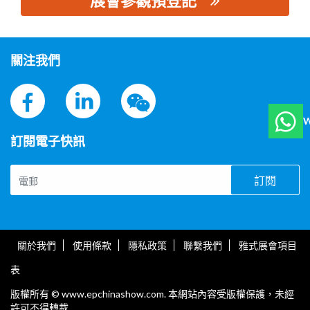
展會參觀預登記
思源黑体预加载(勿删): 修江电器集团有限公司
關注我們
W
訂閱電子快訊
訂閱
關於我們
使用條款
隱私政策
聯繫我們
雅式展會項目
表
版權所有 © www.epchinashow.com. 本網站內容受版權保護，未經
許可不得轉載.